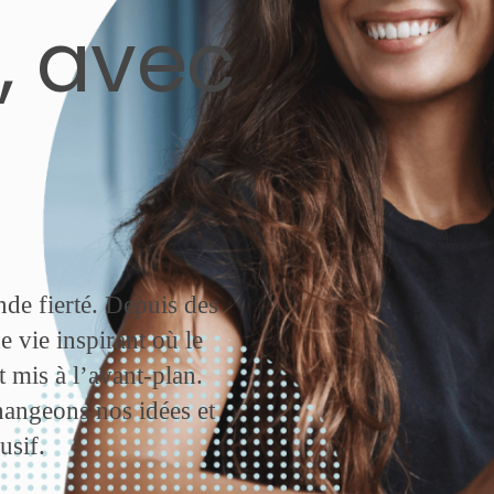
, avec
T
nde fierté. Depuis des
 vie inspirant où le
 mis à l’avant-plan.
angeons nos idées et
usif.